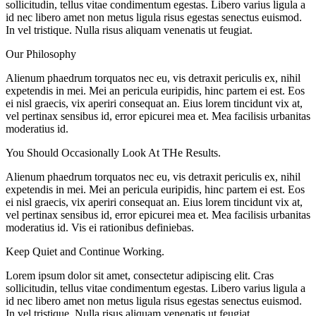
sollicitudin, tellus vitae condimentum egestas. Libero varius ligula a
id nec libero amet non metus ligula risus egestas senectus euismod.
In vel tristique. Nulla risus aliquam venenatis ut feugiat.
Our Philosophy
Alienum phaedrum torquatos nec eu, vis detraxit periculis ex, nihil
expetendis in mei. Mei an pericula euripidis, hinc partem ei est. Eos
ei nisl graecis, vix aperiri consequat an. Eius lorem tincidunt vix at,
vel pertinax sensibus id, error epicurei mea et. Mea facilisis urbanitas
moderatius id.
You Should Occasionally Look At THe Results.
Alienum phaedrum torquatos nec eu, vis detraxit periculis ex, nihil
expetendis in mei. Mei an pericula euripidis, hinc partem ei est. Eos
ei nisl graecis, vix aperiri consequat an. Eius lorem tincidunt vix at,
vel pertinax sensibus id, error epicurei mea et. Mea facilisis urbanitas
moderatius id. Vis ei rationibus definiebas.
Keep Quiet and Continue Working.
Lorem ipsum dolor sit amet, consectetur adipiscing elit. Cras
sollicitudin, tellus vitae condimentum egestas. Libero varius ligula a
id nec libero amet non metus ligula risus egestas senectus euismod.
In vel tristique. Nulla risus aliquam venenatis ut feugiat.