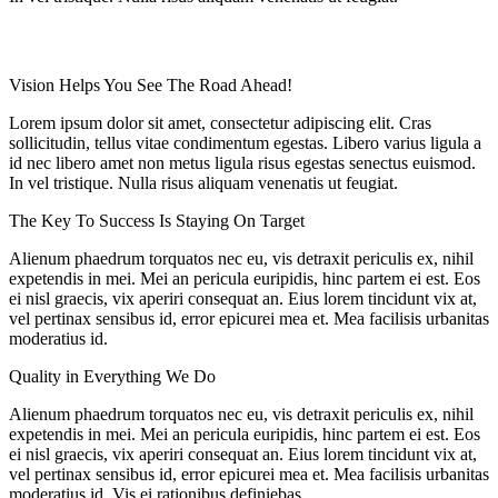
Vision Helps You See The Road Ahead!
Lorem ipsum dolor sit amet, consectetur adipiscing elit. Cras
sollicitudin, tellus vitae condimentum egestas. Libero varius ligula a
id nec libero amet non metus ligula risus egestas senectus euismod.
In vel tristique. Nulla risus aliquam venenatis ut feugiat.
The Key To Success Is Staying On Target
Alienum phaedrum torquatos nec eu, vis detraxit periculis ex, nihil
expetendis in mei. Mei an pericula euripidis, hinc partem ei est. Eos
ei nisl graecis, vix aperiri consequat an. Eius lorem tincidunt vix at,
vel pertinax sensibus id, error epicurei mea et. Mea facilisis urbanitas
moderatius id.
Quality in Everything We Do
Alienum phaedrum torquatos nec eu, vis detraxit periculis ex, nihil
expetendis in mei. Mei an pericula euripidis, hinc partem ei est. Eos
ei nisl graecis, vix aperiri consequat an. Eius lorem tincidunt vix at,
vel pertinax sensibus id, error epicurei mea et. Mea facilisis urbanitas
moderatius id. Vis ei rationibus definiebas.